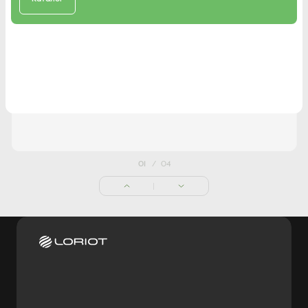
Серия Premiere DC Inverter
Каталог
непревзойденный комфорт, безупречная сборка, широкий
функционал
Каталог
Каталог
01
/
04
Наши бренды
Loriot
Breeon
Amston