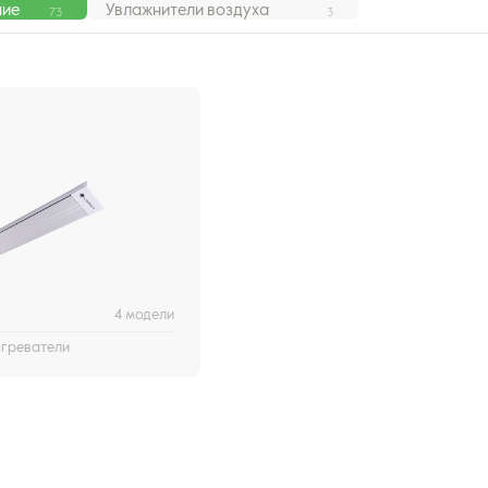
ние
Увлажнители воздуха
73
3
4 модели
греватели