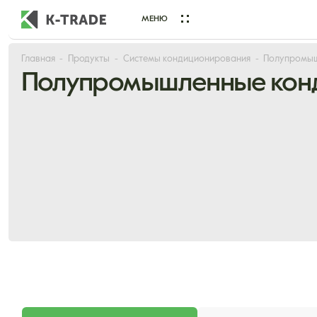
МЕНЮ
Главная
Продукты
Системы кондиционирования
Полупромыш
Начните искать товар по названию или артикулу
Полупромышленные конд