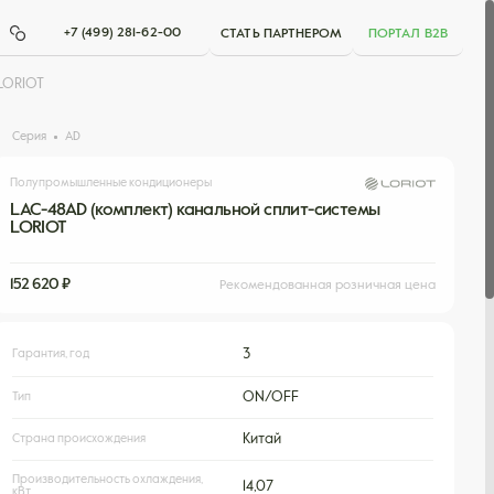
+7 (499) 281-62-00
СТАТЬ ПАРТНЕРОМ
ПОРТАЛ B2B
LORIOT
Серия
AD
Полупромышленные кондиционеры
LAC-48AD (комплект) канальной сплит-системы
LORIOT
152 620 ₽
Рекомендованная розничная цена
Гарантия, год
3
Тип
ON/OFF
Страна происхождения
Китай
Производительность охлаждения,
14,07
кВт