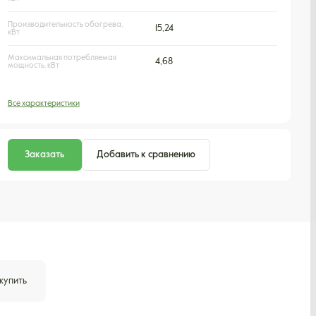
Производительность обогрева,
15,24
кВт
Максимальная потребляемая
4,68
мощность, кВт
Все характеристики
Заказать
Добавить к сравнению
 купить