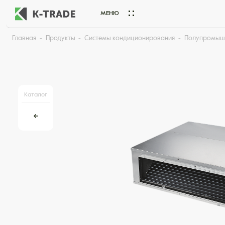
МЕНЮ
Главная
Продукты
Системы кондиционирования
Полупромыш
Начните искать товар по названию или артикулу
Каталог