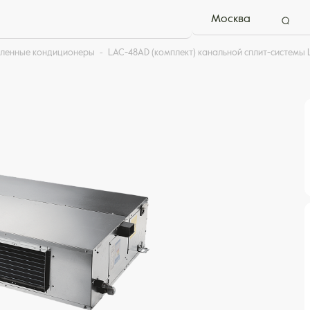
Москва
ленные кондиционеры
LAC-48AD (комплект) канальной сплит-системы 