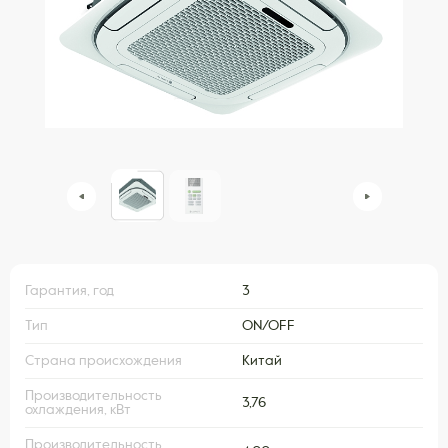
Гарантия, год
3
Тип
ON/OFF
Страна происхождения
Китай
Производительность
3,76
охлаждения, кВт
Производительность