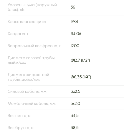
Уровень шума (наружный
56
блок), дБ
Класс влагозащиты
IPX4
Хладагент
R410A
Заправочный вес фреона, г
1200
Диаметр газовой трубы,
Ø12,7 (1/2'')
дюйм/мм
Диаметр жидкостной
Ø6,35 (1/4")
трубы, дюйм/мм
Силовой кабель, мм
3х2,5
Межблочный кабель, мм
5х2,0
Вес нетто, кг
34,5
Вес брутто, кг
38,5