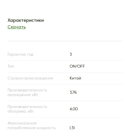
Характеристики
Скачать
Гарантия, год
3
Тип
ON/OFF
Страна происхождения
Китай
Производительность
3,76
охлаждения, кВт
Производительность
4,00
обогрева, кВт
Максимальная
потребляемая мощность,
1,31