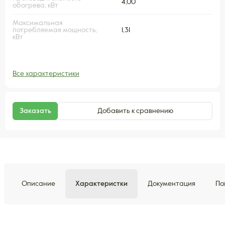
4,00
обогрева, кВт
Максимальная
потребляемая мощность,
1,31
кВт
Все характеристики
Заказать
Добавить к сравнению
Описание
Характеристки
Документация
По