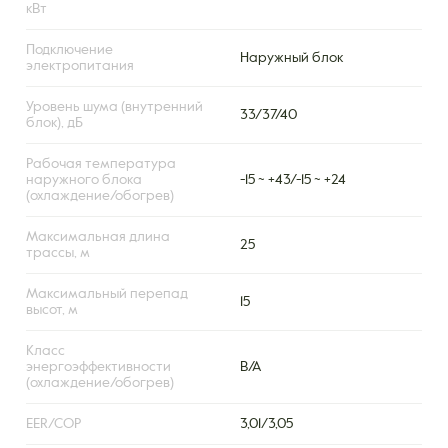
кВт
Подключение
Наружный блок
электропитания
Уровень шума (внутренний
33/37/40
блок), дБ
Рабочая температура
наружного блока
-15 ~ +43/-15 ~ +24
(охлаждение/обогрев)
Максимальная длина
25
трассы, м
Максимальный перепад
15
высот, м
Класс
энергоэффективности
B/A
(охлаждение/обогрев)
EER/COP
3,01/3,05