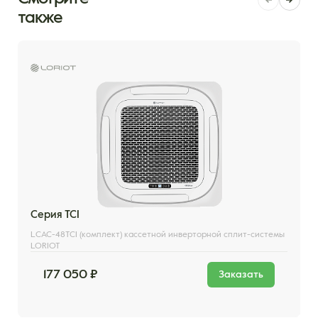
также
Серия TCI
LСAC-48TСI (комплект) кассетной инверторной сплит-системы
LORIOT
177 050 ₽
Заказать