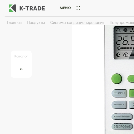
МЕНЮ
Главная
Продукты
Системы кондиционирования
Полупромыш
Начните искать товар по названию или артикулу
Каталог