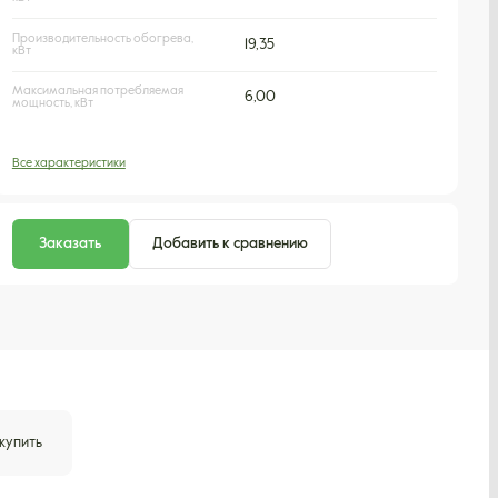
Производительность обогрева,
19,35
кВт
Максимальная потребляемая
6,00
мощность, кВт
Все характеристики
Заказать
Добавить к сравнению
 купить