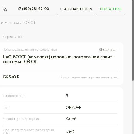
+7 (499) 281-62-00
СТАТЬ ПАРТНЕРОМ
ПОРТАЛ B2B
лит-системы LORIOT
Серия
TCF
Полупромышленные кондиционеры
LAC-60TCF (комплект) напольно-потолочной сплит-
системы LORIOT
166 540 ₽
Рекомендованная розничная цена
Гарантия, год
3
Тип
ON/OFF
Страна происхождения
Китай
Производительность охлаждения,
17,60
кВт