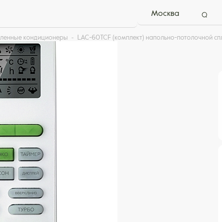
Москва
ленные кондиционеры
LAC-60TCF (комплект) напольно-потолочной сп