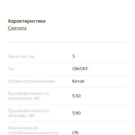
Характеристики
Скачать
Гарантия, год
3
Тип
ON/OFF
Страна происхождения
Китай
Производительность
5,30
охлаждения, кВт
Производительность
5,90
обогрева, кВт
Максимальная
потребляемая мощность,
1,76