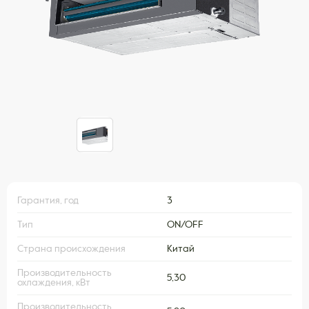
Гарантия, год
3
Тип
ON/OFF
Страна происхождения
Китай
Производительность
5,30
охлаждения, кВт
Производительность