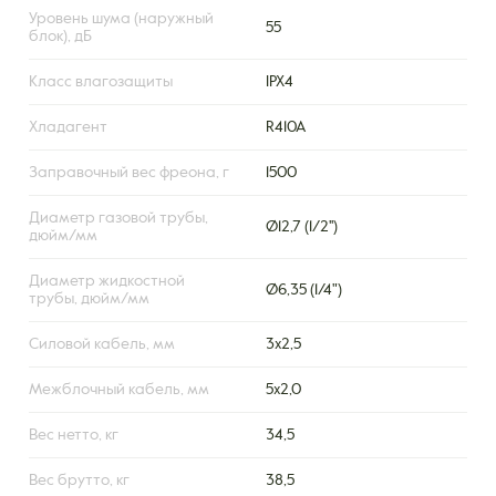
Уровень шума (наружный
55
блок), дБ
Класс влагозащиты
IPX4
Хладагент
R410A
Заправочный вес фреона, г
1500
Диаметр газовой трубы,
Ø12,7 (1/2'')
дюйм/мм
Диаметр жидкостной
Ø6,35 (1/4")
трубы, дюйм/мм
Силовой кабель, мм
3х2,5
Межблочный кабель, мм
5х2,0
Вес нетто, кг
34,5
Вес брутто, кг
38,5