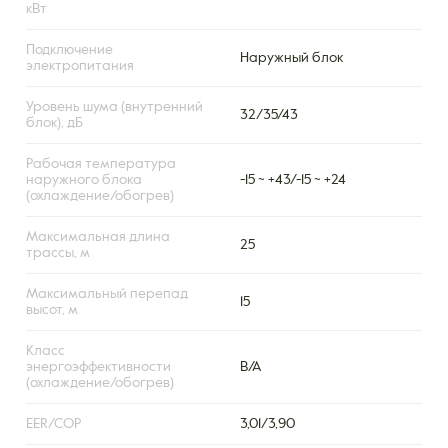
кВт
Подключение
Наружный блок
электропитания
Уровень шума (внутренний
32/35/43
блок), дБ
Рабочая температура
наружного блока
-15 ~ +43/-15 ~ +24
(охлаждение/обогрев)
Максимальная длина
25
трассы, м
Максимальный перепад
15
высот, м
Класс
энергоэффективности
B/A
(охлаждение/обогрев)
EER/COP
3,01/3,90