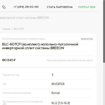
+7 (499) 281-62-00
СТАТЬ ПАРТНЕРОМ
ПОРТАЛ B2B
нверторной сплит-системы BREEON
Серия
BLC-TCFI
Полупромышленные кондиционеры
BLC-60TCFI (комплект) напольно-потолочной
инверторной сплит-системы BREEON
180 840 ₽
Рекомендованная розничная цена
Гарантия, год
3
Тип
INVERTER
Страна происхождения
Китай
Производительность охлаждения,
16,12 (5,6-16,8)
кВт