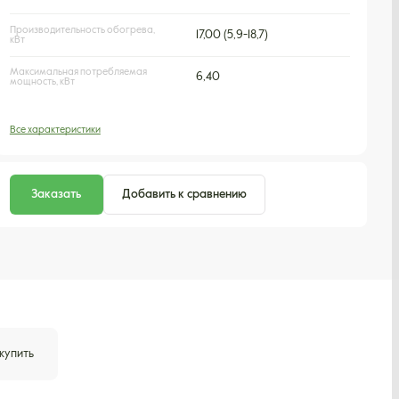
Производительность обогрева,
17,00 (5,9-18,7)
кВт
Максимальная потребляемая
6,40
мощность, кВт
Все характеристики
Заказать
Добавить к сравнению
 купить