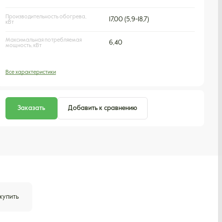
Производительность обогрева,
17,00 (5,9-18,7)
кВт
Максимальная потребляемая
6,40
мощность, кВт
Все характеристики
Заказать
Добавить к сравнению
 купить