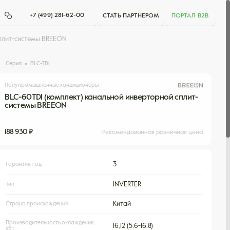
+7 (499) 281-62-00
СТАТЬ ПАРТНЕРОМ
ПОРТАЛ B2B
сплит-системы BREEON
Серия
BLC-TDI
Полупромышленные кондиционеры
BLC-60TDI (комплект) канальной инверторной сплит-
системы BREEON
188 930 ₽
Рекомендованная розничная цена
Гарантия, год
3
Тип
INVERTER
Страна происхождения
Китай
Производительность охлаждения,
16,12 (5,6-16,8)
кВт