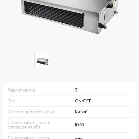
Гарантия, год
3
Тип
ON/OFF
Страна происхождения
Китай
Производительность
10,55
охлаждения, кВт
Производительность