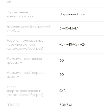
кВт
Подключение
Наружный блок
электропитания
Уровень шума (внутренний
37/40/43/47
блок), дБ
Рабочая температура
наружного блока
-15 ~ +49/-15 ~ +24
(охлаждение/обогрев)
Максимальная длина
30
трассы, м
Максимальный перепад
20
высот, м
Класс
энергоэффективности
C/B
(охлаждение/обогрев)
EER/COP
3,01/3,41