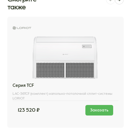
также
Серия TCF
LAC-36TCF (комплект) напольно-потолочной сплит-системы
LORIOT
123 520 ₽
Заказать