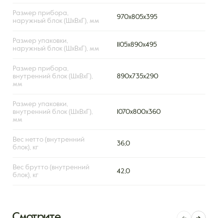
Размер прибора,
970x805x395
наружный блок (ШxВxГ), мм
Размер упаковки,
1105x890x495
наружный блок (ШxВxГ), мм
Размер прибора,
внутренний блок (ШxВxГ),
890х735х290
мм
Размер упаковки,
внутренний блок (ШxВxГ),
1070х800х360
мм
Вес нетто (внутренний
36,0
блок), кг
Вес брутто (внутренний
42,0
блок), кг
Смотрите