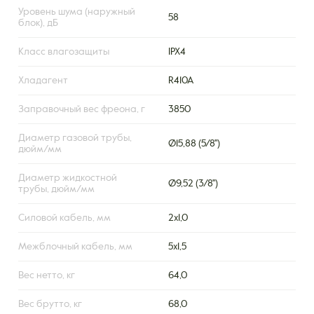
Уровень шума (наружный
58
блок), дБ
Класс влагозащиты
IPX4
Хладагент
R410A
Заправочный вес фреона, г
3850
Диаметр газовой трубы,
Ø15,88 (5/8'')
дюйм/мм
Диаметр жидкостной
Ø9,52 (3/8'')
трубы, дюйм/мм
Силовой кабель, мм
2х1,0
Межблочный кабель, мм
5х1,5
Вес нетто, кг
64,0
Вес брутто, кг
68,0