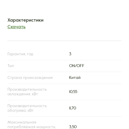
Характеристики
Скачать
Гарантия, год
3
Тип
ON/OFF
Страна происхождения
Китай
Производительность
10,55
охлаждения, кВт
Производительность
11,70
обогрева, кВт
Максимальная
потребляемая мощность,
3,50