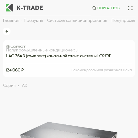
ПОРТАЛ B2B
Главная
Продукты
Системы кондиционирования
Полупромыш
Начните искать товар по названию или артикулу
Полупромышленные кондиционеры
LAC-36AD (комплект) канальной сплит-системы LORIOT
124 060 ₽
Рекомендованная розничная цена
Серия
AD