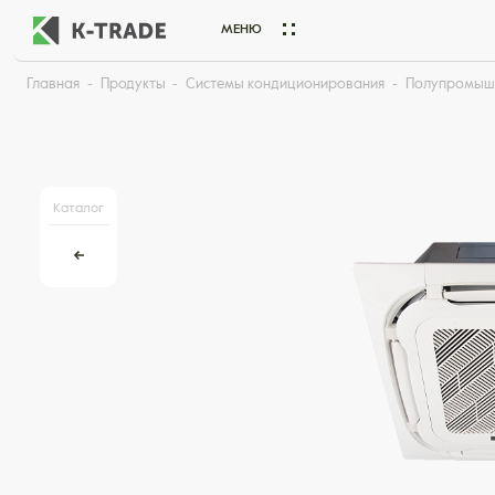
МЕНЮ
Главная
Продукты
Системы кондиционирования
Полупромыш
Начните искать товар по названию или артикулу
Каталог