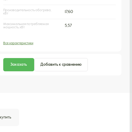
Производительность обогрева,
17,60
кВт
Максимальная потребляемая
5,57
мощность, кВт
Все характеристики
Заказать
Добавить к сравнению
 купить