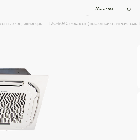
Москва
ленные кондиционеры
LAC-60AС (комплект) кассетной сплит-системы 