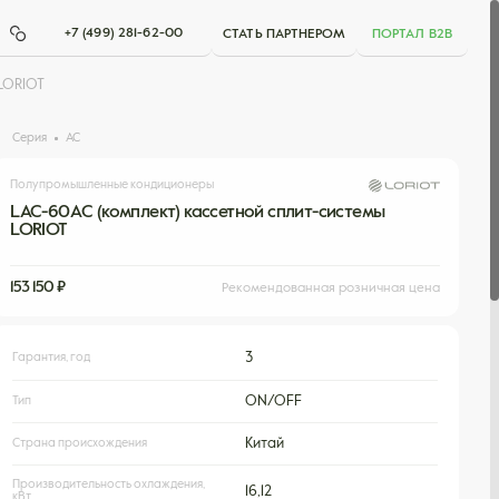
+7 (499) 281-62-00
СТАТЬ ПАРТНЕРОМ
ПОРТАЛ B2B
LORIOT
Серия
AC
Полупромышленные кондиционеры
LAC-60AС (комплект) кассетной сплит-системы
LORIOT
153 150 ₽
Рекомендованная розничная цена
Гарантия, год
3
Тип
ON/OFF
Страна происхождения
Китай
Производительность охлаждения,
16,12
кВт