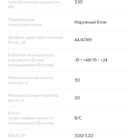
потребляемая мощность,
3,50
кВт
Подключение
Наружный блок
электропитания
Уровень шума (внутренний
44/47/49
блок), дБ
Рабочая температура
наружного блока
-15 ~ +48/-15 ~ +24
(охлаждение/обогрев)
Максимальная длина
30
трассы, м
Максимальный перепад
20
высот, м
Класс
энергоэффективности
B/C
(охлаждение/обогрев)
EER/COP
3,00/3,20