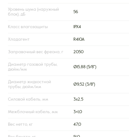
Уровень шума (наружный
56
блок), дБ
Класс влагозащиты
IPX4
Хладагент
R410A
Заправочный вес фреона, г
2050
Диаметр газовой трубы,
Ø15,88 (5/8")
дюйм/мм
Диаметр жидкостной
Ø9,52 (3/8'')
трубы, дюйм/мм
Силовой кабель, мм
3х2,5
Межблочный кабель, мм
3×1,0
Вес нетто, кг
47,0