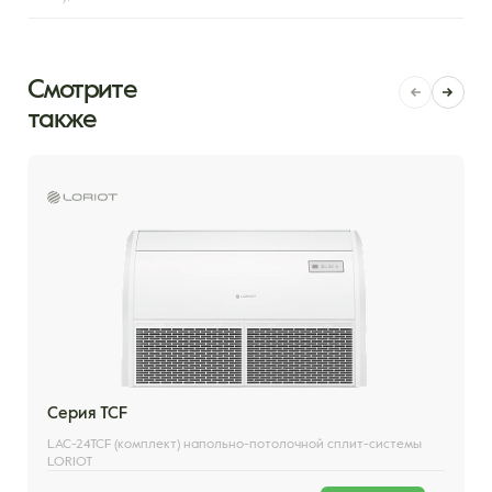
Смотрите
также
Серия TCF
LAC-24TCF (комплект) напольно-потолочной сплит-системы
LORIOT