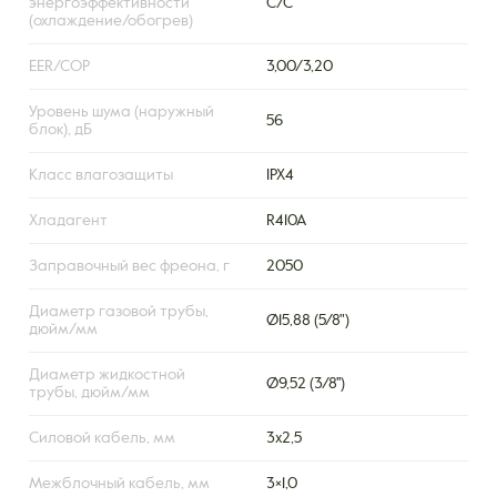
энергоэффективности
C/C
(охлаждение/обогрев)
EER/COP
3,00/3,20
Уровень шума (наружный
56
блок), дБ
Класс влагозащиты
IPX4
Хладагент
R410A
Заправочный вес фреона, г
2050
Диаметр газовой трубы,
Ø15,88 (5/8")
дюйм/мм
Диаметр жидкостной
Ø9,52 (3/8'')
трубы, дюйм/мм
Силовой кабель, мм
3х2,5
Межблочный кабель, мм
3×1,0