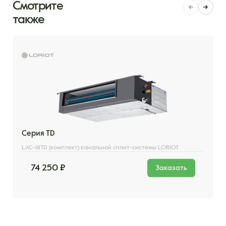
Смотрите
также
Серия ТD
LAC-18TD (комплект) канальной сплит-системы LORIOT
74 250 ₽
Заказать