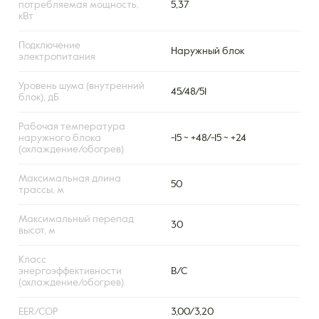
потребляемая мощность,
5,37
кВт
Подключение
Наружный блок
электропитания
Уровень шума (внутренний
45/48/51
блок), дБ
Рабочая температура
наружного блока
-15 ~ +48/-15 ~ +24
(охлаждение/обогрев)
Максимальная длина
50
трассы, м
Максимальный перепад
30
высот, м
Класс
энергоэффективности
B/C
(охлаждение/обогрев)
EER/COP
3,00/3,20