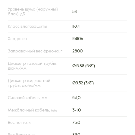
Уровень шума (наружный
58
блок), дБ
Класс влагозащиты
IPX4
Хладагент
R410A
Заправочный вес фреона, г
2800
Диаметр газовой трубы,
Ø15,88 (5/8")
дюйм/мм
Диаметр жидкостной
Ø9,52 (3/8'')
трубы, дюйм/мм
Силовой кабель, мм
5x1,0
Межблочный кабель, мм
3×1,0
Вес нетто, кг
75,0