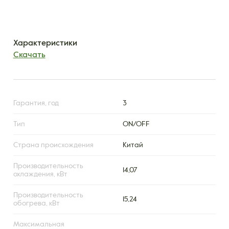
Характеристики
Скачать
Гарантия, год
3
Тип
ON/OFF
Страна происхождения
Китай
Производительность
14,07
охлаждения, кВт
Производительность
15,24
обогрева, кВт
Максимальная