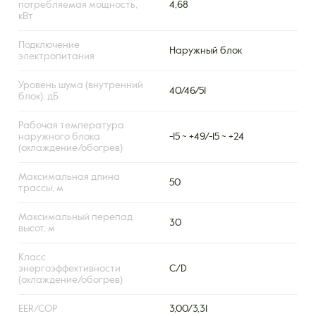
потребляемая мощность,
4,68
кВт
Подключение
Наружный блок
электропитания
Уровень шума (внутренний
40/46/51
блок), дБ
Рабочая температура
наружного блока
-15 ~ +49/-15 ~ +24
(охлаждение/обогрев)
Максимальная длина
50
трассы, м
Максимальный перепад
30
высот, м
Класс
энергоэффективности
С/D
(охлаждение/обогрев)
EER/COP
3,00/3,31