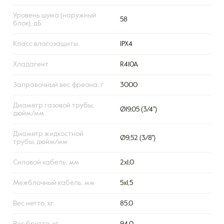
Уровень шума (наружный
58
блок), дБ
Класс влагозащиты
IPX4
Хладагент
R410A
Заправочный вес фреона, г
3000
Диаметр газовой трубы,
Ø19,05 (3/4'')
дюйм/мм
Диаметр жидкостной
Ø9,52 (3/8'')
трубы, дюйм/мм
Силовой кабель, мм
2х1,0
Межблочный кабель, мм
5х1,5
Вес нетто, кг
85,0