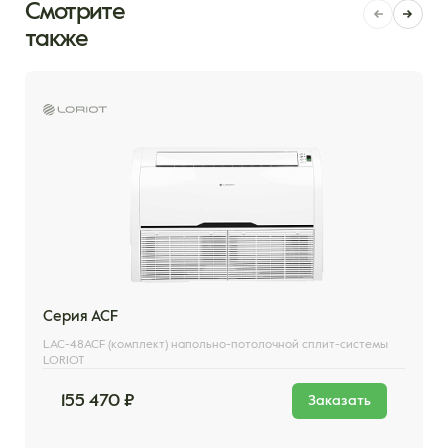
Смотрите
также
Серия ACF
LAC-48ACF (комплект) напольно-потолочной сплит-системы
LORIOT
155 470 ₽
Заказать