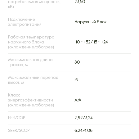
потребляемая мощность,
23,50
кВт
Подключение
Наружный блок
электропитания
Рабочая температура
наружного блока
-10 ~ +52/-15 ~ +24
(охлаждение/обогрев)
Максимальная длина
80
трассы, м
Максимальный перепад
15
высот, м
Класс
энергоэффективности
А/А
(охлаждение/обогрев)
EER/COP
2,92/3,24
SEER/SCOP
6,24/4,06