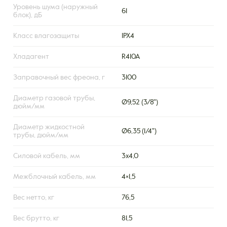
Уровень шума (наружный
61
блок), дБ
Класс влагозащиты
IPX4
Хладагент
R410A
Заправочный вес фреона, г
3100
Диаметр газовой трубы,
Ø9,52 (3/8")
дюйм/мм
Диаметр жидкостной
Ø6,35 (1/4")
трубы, дюйм/мм
Силовой кабель, мм
3x4,0
Межблочный кабель, мм
4×1,5
Вес нетто, кг
76,5
Вес брутто, кг
81,5