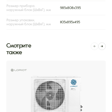
Размер прибора,
985x808x395
наружный блок (ШxВxГ), мм
Размер упаковки,
1105x895x495
наружный блок (ШxВxГ), мм
Смотрите
также