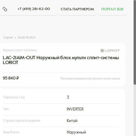
+7 (499) 281-62-00
СТАТЬ ПАРТНЕРОМ
ПОРТАЛ B2B
Серия
Multi Match
Мульти сплит-системы
LAC-21AIM-OUT Наружный блок мульти сплит-системы
LORIOT
95 840 ₽
Рекомендованная розничная цена
Гарантия, год
3
Тип
INVERTER
Страна происхождения
Китай
Вид блока
Наружный