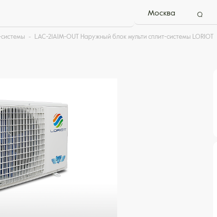
Москва
-системы
LAC-21AIM-OUT Наружный блок мульти сплит-системы LORIOT