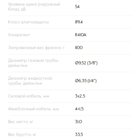
Уровень шума (наружный
54
блок), дБ
Класс влагозащиты
IPX4
Хладагент
R410A
Заправочный вес фреона, г
1100
Диаметр газовой трубы,
Ø9,52 (3/8")
дюйм/мм
Диаметр жидкостной
Ø6,35 (1/4")
трубы, дюйм/мм
Силовой кабель, мм
3х2,5
Межблочный кабель, мм
4×1,5
Вес нетто, кг
31,0
Вес брутто, кг
33,5