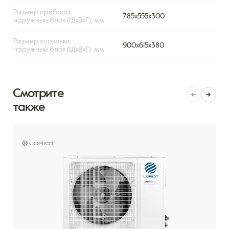
Размер прибора,
785х555х300
наружный блок (ШxВxГ), мм
Размер упаковки,
900х615х380
наружный блок (ШxВxГ), мм
Смотрите
также