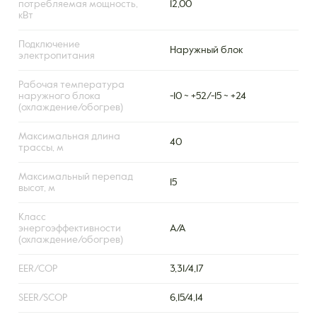
потребляемая мощность,
12,00
кВт
Подключение
Наружный блок
электропитания
Рабочая температура
наружного блока
-10 ~ +52/-15 ~ +24
(охлаждение/обогрев)
Максимальная длина
40
трассы, м
Максимальный перепад
15
высот, м
Класс
энергоэффективности
А/А
(охлаждение/обогрев)
EER/COP
3,31/4,17
SEER/SCOP
6,15/4,14