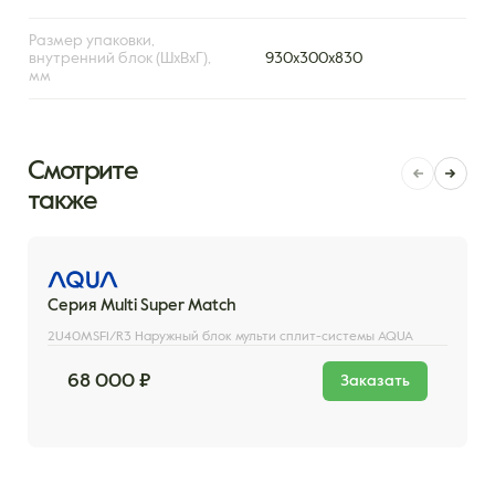
Размер упаковки,
внутренний блок (ШxВxГ),
930х300х830
мм
Смотрите
также
Серия Multi Super Match
2U40MSF1/R3 Наружный блок мульти сплит-системы AQUA
68 000 ₽
Заказать