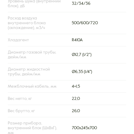
Уровень шума (внутренний
32/34/36
блок), дБ
Расход воздуха
внутреннего блока
500/600/720
(охлаждение), м3/ч
Хладагент
R410A
Диаметр газовой трубы,
Ø12,7 (1/2")
дюйм/мм
Диаметр жидкостной
Ø6,35 (1/4'')
трубы, дюйм/мм
Межблочный кабель, мм
4×1,5
Вес нетто, кг
22,0
Вес брутто, кг
26,0
Размер прибора,
внутренний блок (ШxВxГ),
700х245х700
мм