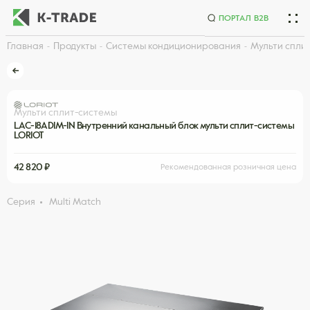
ПОРТАЛ B2B
Главная
Продукты
Системы кондиционирования
Мульти спли
Начните искать товар по названию или артикулу
Мульти сплит-системы
LAC-18ADIM-IN Внутренний канальный блок мульти сплит-системы
LORIOT
42 820 ₽
Рекомендованная розничная цена
Серия
Multi Match