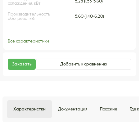
5,28 (1,53-5,60)
охлаждения, кВт
Производительность
5,60 (1,40-6,20)
обогрева, кВт
Все характеристики
Заказать
Добавить к сравнению
Характеристки
Документация
Похожие
Где 