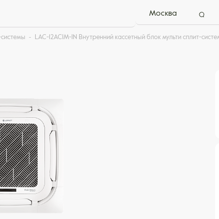
Москва
-системы
LAC-12ACIM-IN Внутренний кассетный блок мульти сплит-сист