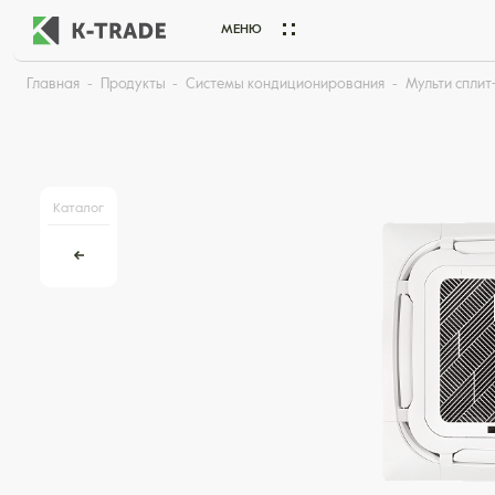
МЕНЮ
Главная
Продукты
Системы кондиционирования
Мульти сплит
Начните искать товар по названию или артикулу
Каталог