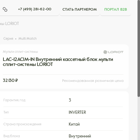
+7 (499) 281-62-00
СТАТЬ ПАРТНЕРОМ
ПОРТАЛ B2B
емы LORIOT
Серия
Multi Match
Мульти сплит-системы
LAC-12ACIM-IN Внутренний кассетный блок мульти
сплит-системы LORIOT
32 130 ₽
Рекомендованная розничная цена
Гарантия, год
3
Тип
INVERTER
Страна происхождения
Китай
Вид блока
Внутренний