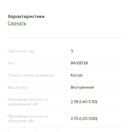
Характеристики
Скачать
Гарантия, год
3
Тип
INVERTER
Страна происхождения
Китай
Вид блока
Внутренний
Производительность
2,58 (1,40-3,30)
охлаждения, кВт
Производительность
2,70 (1,20-3,00)
обогрева, кВт