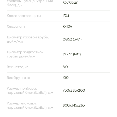
Уровень шума (внутренний
32/36/40
блок), дБ
Класс влагозащиты
IPX4
Хладагент
R410A
Диаметр газовой трубы,
Ø9,52 (3/8")
дюйм/мм
Диаметр жидкостной
Ø6,35 (1/4")
трубы, дюйм/мм
Вес нетто, кг
8,0
Вес брутто, кг
10,0
Размер прибора,
750x285x200
наружный блок (ШxВxГ), мм
Размер упаковки,
800x345x265
наружный блок (ШxВxГ), мм