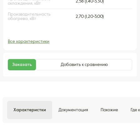
2,58 (1,40-3,30)
охлаждения, кВт
Производительность
2,70 (1,20-3,00)
обогрева, кВт
Все характеристики
Заказать
Добавить к сравнению
Характеристки
Документация
Похожие
Где 