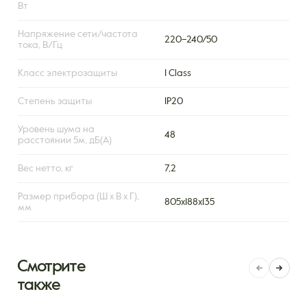
Вт
Напряжение сети/частота
220–240/50
тока, В/Гц
Класс электрозащиты
I Class
Степень защиты
IP20
Уровень шума на
48
расстоянии 5м, дБ(А)
Вес нетто, кг
7,2
Размер прибора (Ш х В х Г),
805x188x135
мм
Смотрите
также