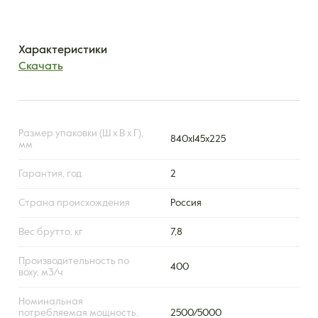
Характеристики
Скачать
Размер упаковки (Ш х В х Г),
840x145x225
мм
Гарантия, год
2
Страна происхождения
Россия
Вес брутто, кг
7,8
Производительность по
400
воху, м3/ч
Номинальная
потребляемая мощность,
2500/5000