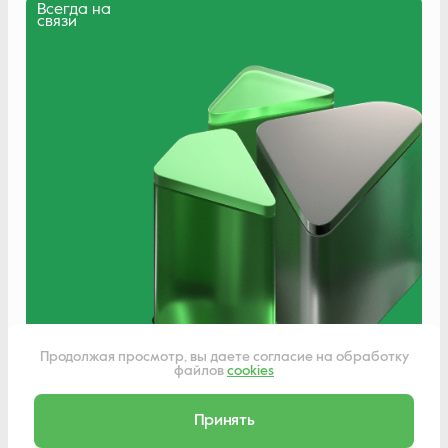
Всегда на
связи
Написать нам
Продолжая просмотр, вы даете согласие на обработку
файлов
cookies
Принять
Сделано в
Liqium
© 2011-2025 Компания К-Трейд | Все права защищены.