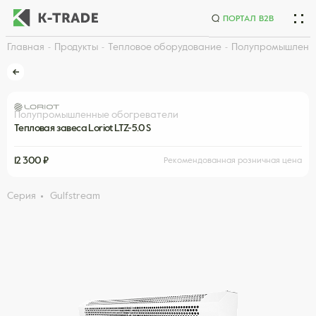
ПОРТАЛ B2B
Главная
Продукты
Тепловое оборудование
Полупромышленн
Начните искать товар по названию или артикулу
Полупромышленные обогреватели
Тепловая завеса Loriot LTZ-5.0 S
12 300 ₽
Рекомендованная розничная цена
Серия
Gulfstream