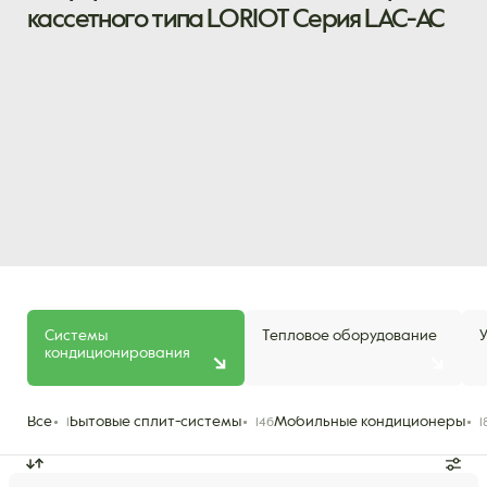
кассетного типа LORIOT Серия LAC-AC
Системы
Тепловое оборудование
кондиционирования
Все
Бытовые сплит-системы
Мобильные кондиционеры
1
146
1