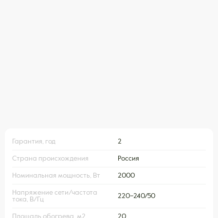
Гарантия, год
2
Страна происхождения
Россия
Номинальная мощность, Вт
2000
Напряжение сети/частота
220–240/50
тока, В/Гц
Площадь обогрева, м2
20