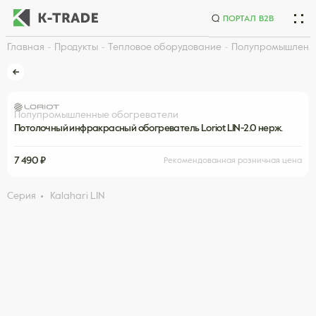
ПОРТАЛ B2B
Главная
Продукты
Тепловое оборудование
Полупромышленн
Начните искать товар по названию или артикулу
Полупромышленные обогреватели
Потолочный инфракрасный обогреватель Loriot LIN-2.0 нерж.
7 490 ₽
Рекомендованная розничная цена
Серия
Kalahari LIN