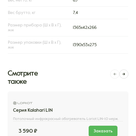
Вес нетто, кг
6,7
Вес брутто, кг
7,4
Размер прибора (Ш х В х Г),
1365x42x266
мм
Размер упаковки (Ш х В х Г),
1390x53x275
мм
Смотрите
также
Серия Kalahari LIN
Потолочный инфракрасный обогреватель Loriot LIN-1.0 нерж.
3 590 ₽
Заказать