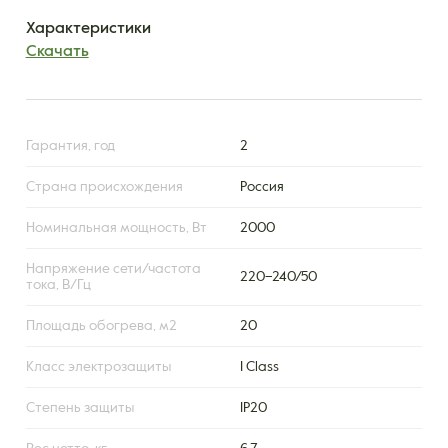
Характеристики
Скачать
Гарантия, год
2
Страна происхождения
Россия
Номинальная мощность, Вт
2000
Напряжение сети/частота
220–240/50
тока, В/Гц
Площадь обогрева, м2
20
Класс электрозащиты
I Class
Степень защиты
IP20