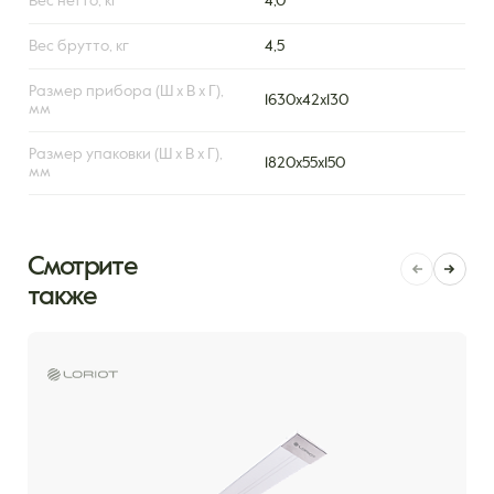
Вес нетто, кг
4,0
Вес брутто, кг
4,5
Размер прибора (Ш х В х Г),
1630х42х130
мм
Размер упаковки (Ш х В х Г),
1820х55х150
мм
Смотрите
также