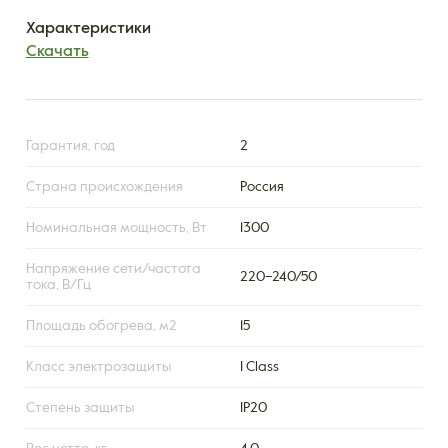
Характеристики
Скачать
Гарантия, год
2
Страна происхождения
Россия
Номинальная мощность, Вт
1300
Напряжение сети/частота
220–240/50
тока, В/Гц
Площадь обогрева, м2
15
Класс электрозащиты
I Class
Степень защиты
IP20