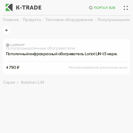
ПОРТАЛ B2B
Главная
Продукты
Тепловое оборудование
Полупромышленн
Начните искать товар по названию или артикулу
Полупромышленные обогреватели
Потолочный инфракрасный обогреватель Loriot LIN-1.5 нерж.
4 790 ₽
Рекомендованная розничная цена
Серия
Kalahari LIN