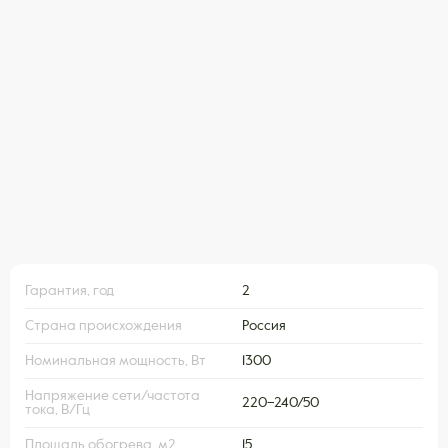
Гарантия, год
2
Страна происхождения
Россия
Номинальная мощность, Вт
1300
Напряжение сети/частота
220–240/50
тока, В/Гц
Площадь обогрева, м2
15