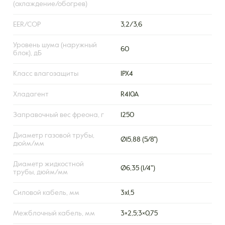
(охлаждение/обогрев)
EER/COP
3,2/3,6
Уровень шума (наружный
60
блок), дБ
Класс влагозащиты
IPX4
Хладагент
R410A
Заправочный вес фреона, г
1250
Диаметр газовой трубы,
Ø15,88 (5/8'')
дюйм/мм
Диаметр жидкостной
Ø6,35 (1/4")
трубы, дюйм/мм
Силовой кабель, мм
3х1,5
Межблочный кабель, мм
3×2,5;3×0,75