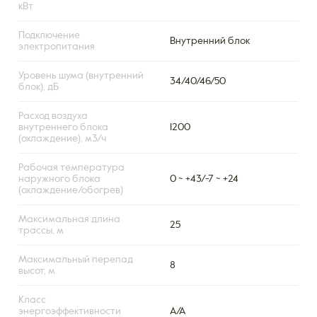
кВт
Подключение
Внутренний блок
электропитания
Уровень шума (внутренний
34/40/46/50
блок), дБ
Расход воздуха
внутреннего блока
1200
(охлаждение), м3/ч
Рабочая температура
наружного блока
0 ~ +43/-7 ~ +24
(охлаждение/обогрев)
Максимальная длина
25
трассы, м
Максимальный перепад
8
высот, м
Класс
энергоэффективности
А/А