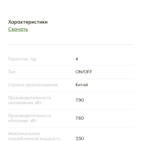
Характеристики
Скачать
Гарантия, год
4
Тип
ON/OFF
Страна происхождения
Китай
Производительность
7,90
охлаждения, кВт
Производительность
7,60
обогрева, кВт
Максимальная
потребляемая мощность,
3,50