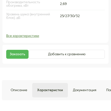
Производительность
2,69
обогрева, кВт
Уровень шума (внутренний
25/27/30/32
блок), дБ
Все характеристики
Заказать
Добавить к сравнению
Описание
Характеристки
Документация
По