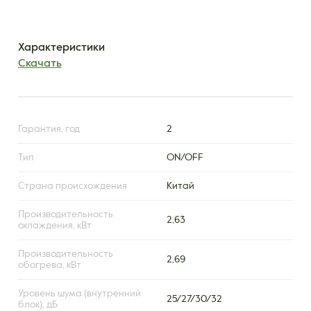
Характеристики
Скачать
Гарантия, год
2
Тип
ON/OFF
Страна происхождения
Китай
Производительность
2,63
охлаждения, кВт
Производительность
2,69
обогрева, кВт
Уровень шума (внутренний
25/27/30/32
блок), дБ