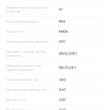
Уровень шума (наружный
47
блок), дБ
Класс влагозащиты
IPX4
Хладагент
R410A
Заправочный вес фреона, г
430
Диаметр газовой трубы,
Ø9,52 (3/8")
дюйм/мм
Диаметр жидкостной
Ø6,35 (1/4")
трубы, дюйм/мм
Силовой кабель, мм
3х1,0
Межблочный кабель, мм
5×1,0
Вес нетто, кг
20,0