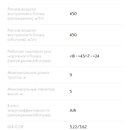
Расход воздуха
внутреннего блока
450
(охлаждение), м3/ч
Расход воздуха
внутреннего блока
450
(обогрев), м3/ч
Рабочая температура
наружного блока
+18 - +43/-7 - +24
(охлаждение/обогрев)
Максимальная длина
9
трассы, м
Максимальный перепад
5
высот, м
Класс
энергоэффективности
A/A
(охлаждение/обогрев)
EER/COP
3,22/3,62