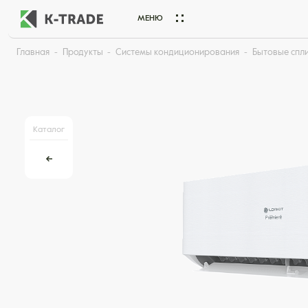
МЕНЮ
Главная
Продукты
Системы кондиционирования
Бытовые спл
Начните искать товар по названию или артикулу
Каталог