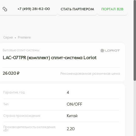
+7 (499) 281-62-00
СТАТЬ ПАРТНЕРОМ
ПОРТАЛ B2B
Серия
Premiere
Бытовые сплит-системы
LAC-07TPR (комплект) сплит-система Loriot
26 020 ₽
Рекомендованная розничная цена
Гарантия, год
4
Тип
ON/OFF
Страна происхождения
Китай
Производительность охлаждения,
2,20
кВт