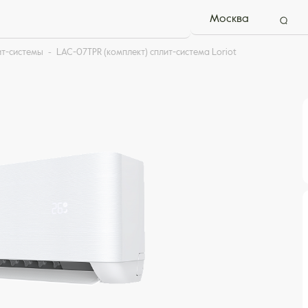
Москва
ит-системы
LAC-07TPR (комплект) сплит-система Loriot