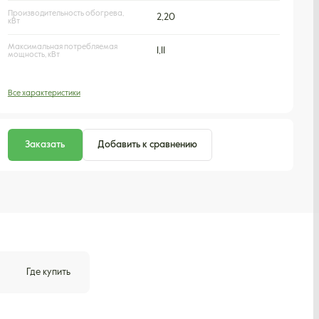
Производительность обогрева,
2,20
кВт
Максимальная потребляемая
1,11
мощность, кВт
Все характеристики
Заказать
Добавить к сравнению
Где купить