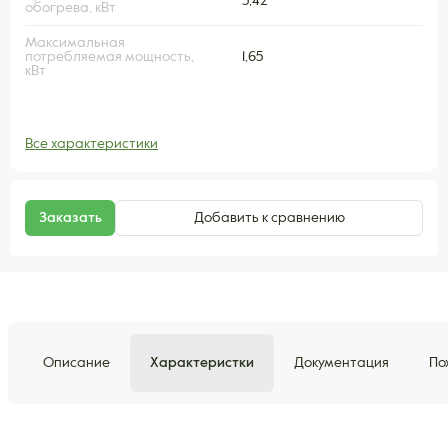
5,42
обогрева, кВт
Максимальная
потребляемая мощность,
1,65
кВт
Все характеристики
Заказать
Добавить к сравнению
Описание
Характеристки
Документация
По