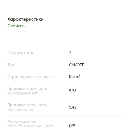
Характеристики
Скачать
Гарантия, год
3
Тип
ON/OFF
Страна происхождения
Китай
Производительность
5,28
охлаждения, кВт
Производительность
5,42
обогрева, кВт
Максимальная
потребляемая мощность,
1,65