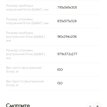
Размер прибора,
795х549х305
наружный блок (ШxВxГ), мм
Размер упаковки,
835х575х328
наружный блок (ШxВxГ), мм
Размер прибора,
внутренний блок (ШxВxГ),
910x294x206
мм
Размер упаковки,
внутренний блок (ШxВxГ),
979x372x277
мм
Вес нетто (внутренний
10,0
блок), кг
Вес брутто (внутренний
13,0
блок), кг
Смотрите