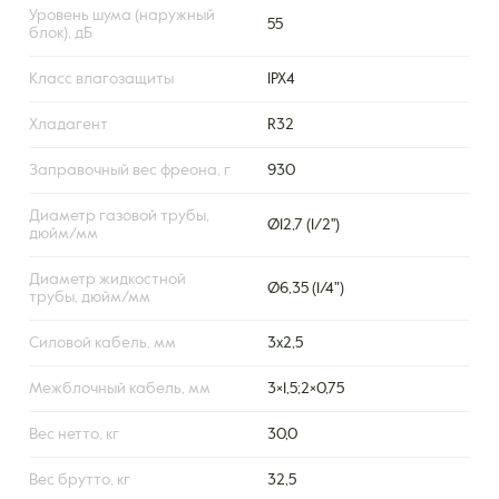
Уровень шума (наружный
55
блок), дБ
Класс влагозащиты
IPX4
Хладагент
R32
Заправочный вес фреона, г
930
Диаметр газовой трубы,
Ø12,7 (1/2'')
дюйм/мм
Диаметр жидкостной
Ø6,35 (1/4")
трубы, дюйм/мм
Силовой кабель, мм
3х2,5
Межблочный кабель, мм
3×1,5;2×0,75
Вес нетто, кг
30,0
Вес брутто, кг
32,5