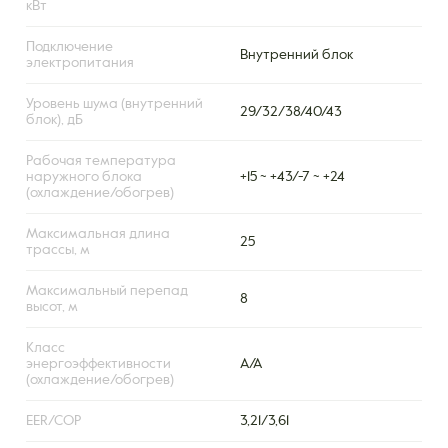
кВт
Подключение
Внутренний блок
электропитания
Уровень шума (внутренний
29/32/38/40/43
блок), дБ
Рабочая температура
наружного блока
+15 ~ +43/-7 ~ +24
(охлаждение/обогрев)
Максимальная длина
25
трассы, м
Максимальный перепад
8
высот, м
Класс
энергоэффективности
A/A
(охлаждение/обогрев)
EER/COP
3,21/3,61