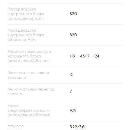
Расход воздуха
внутреннего блока
820
(охлаждение), м3/ч
Расход воздуха
внутреннего блока
820
(обогрев), м3/ч
Рабочая температура
наружного блока
+18 - +43/-7 - +24
(охлаждение/обогрев)
Максимальная длина
12
трассы, м
Максимальный перепад
7
высот, м
Класс
энергоэффективности
A/A
(охлаждение/обогрев)
EER/COP
3,22/3,61