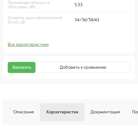
Производительность
5,33
обогрева, кВт
Уровень шума (внутренний
34/36/38/42
блок), дБ
Все характеристики
Заказать
Добавить к сравнению
Описание
Характеристки
Документация
По