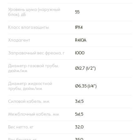
Уровень шума (наружный
55
блок), дБ
Класс влагозащиты
IPX4
Хладагент
R410A
Заправочный вес фреона, г
1000
Диаметр газовой трубы,
Ø12,7 (1/2")
дюйм/мм
Диаметр жидкостной
Ø6,35 (1/4")
трубы, дюйм/мм
Силовой кабель, мм
3х1,5
Межблочный кабель, мм
5х1,5
Вес нетто, кг
32,0