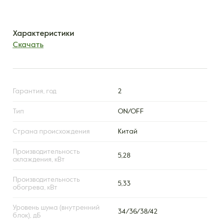
Характеристики
Скачать
Гарантия, год
2
Тип
ON/OFF
Страна происхождения
Китай
Производительность
5,28
охлаждения, кВт
Производительность
5,33
обогрева, кВт
Уровень шума (внутренний
34/36/38/42
блок), дБ