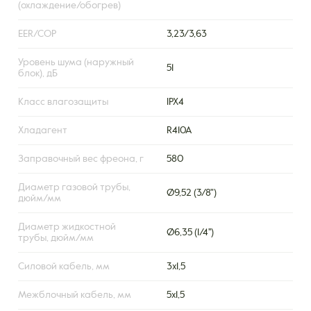
(охлаждение/обогрев)
EER/COP
3,23/3,63
Уровень шума (наружный
51
блок), дБ
Класс влагозащиты
IPX4
Хладагент
R410A
Заправочный вес фреона, г
580
Диаметр газовой трубы,
Ø9,52 (3/8")
дюйм/мм
Диаметр жидкостной
Ø6,35 (1/4'')
трубы, дюйм/мм
Силовой кабель, мм
3х1,5
Межблочный кабель, мм
5х1,5