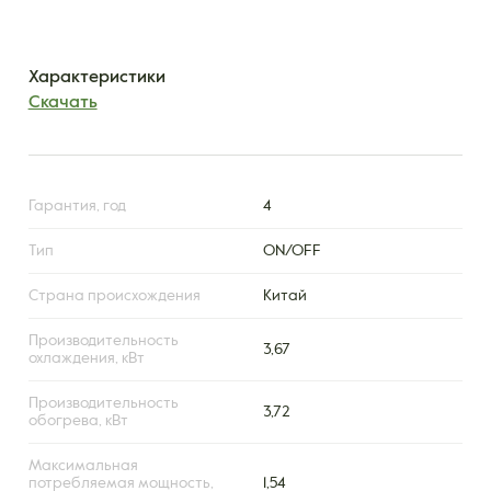
Характеристики
Скачать
Гарантия, год
4
Тип
ON/OFF
Страна происхождения
Китай
Производительность
3,67
охлаждения, кВт
Производительность
3,72
обогрева, кВт
Максимальная
потребляемая мощность,
1,54