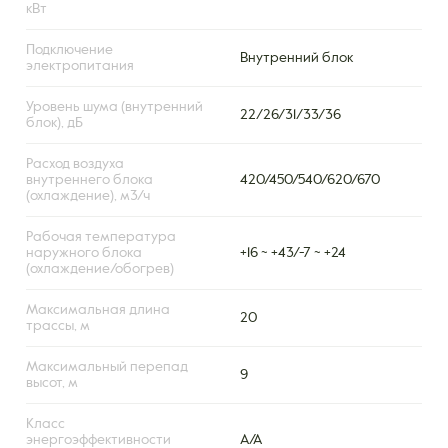
кВт
Подключение
Внутренний блок
электропитания
Уровень шума (внутренний
22/26/31/33/36
блок), дБ
Расход воздуха
внутреннего блока
420/450/540/620/670
(охлаждение), м3/ч
Рабочая температура
наружного блока
+16 ~ +43/-7 ~ +24
(охлаждение/обогрев)
Максимальная длина
20
трассы, м
Максимальный перепад
9
высот, м
Класс
энергоэффективности
А/А