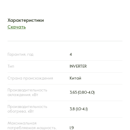
Характеристики
Скачать
Гарантия, год
4
Тип
INVERTER
Страна происхождения
Китай
Производительность
3,65 (0,80-4,0)
охлаждения, кВт
Производительность
3,8 (1,0-4,1)
обогрева, кВт
Максимальная
потребляемая мощность,
1,9