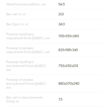
Межблочный кабель, мм
5х1,5
Вес нетто, кг
21,0
Вес брутто, кг
24,0
Размер прибора,
705×530×280
наружный блок (ШxВxГ), мм
Размер упаковки,
825×595×345
наружный блок (ШxВxГ), мм
Размер прибора,
внутренний блок (ШxВxГ),
792х292х201
мм
Размер упаковки,
внутренний блок (ШxВxГ),
880х370х290
мм
Вес нетто (внутренний
7,5
блок), кг