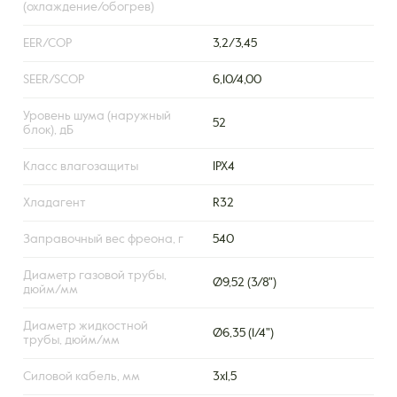
(охлаждение/обогрев)
EER/COP
3,2/3,45
SEER/SCOP
6,10/4,00
Уровень шума (наружный
52
блок), дБ
Класс влагозащиты
IPX4
Хладагент
R32
Заправочный вес фреона, г
540
Диаметр газовой трубы,
Ø9,52 (3/8")
дюйм/мм
Диаметр жидкостной
Ø6,35 (1/4")
трубы, дюйм/мм
Силовой кабель, мм
3х1,5