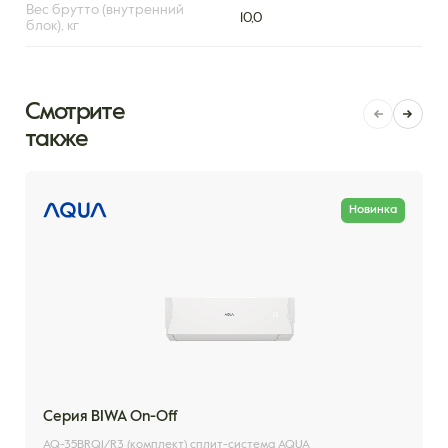
Вес брутто (внутренний
10,0
блок), кг
Смотрите
также
Новинка
Серия BIWA On-Off
AQ-35BRQ1/R3 (комплект) сплит-система AQUA