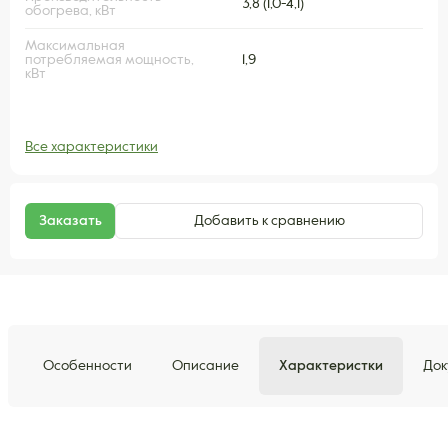
3,8 (1,0-4,1)
обогрева, кВт
Максимальная
потребляемая мощность,
1,9
кВт
Все характеристики
Заказать
Добавить к сравнению
Особенности
Описание
Характеристки
Док