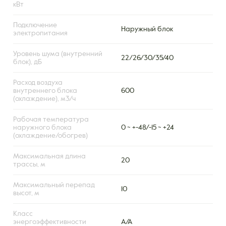
кВт
Подключение
Наружный блок
электропитания
Уровень шума (внутренний
22/26/30/35/40
блок), дБ
Расход воздуха
внутреннего блока
600
(охлаждение), м3/ч
Рабочая температура
наружного блока
0 ~ +-48/-15 ~ +24
(охлаждение/обогрев)
Максимальная длина
20
трассы, м
Максимальный перепад
10
высот, м
Класс
энергоэффективности
А/А