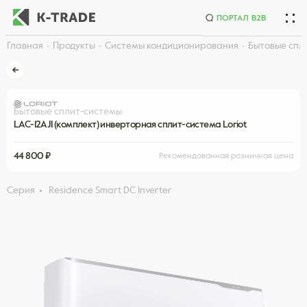
ПОРТАЛ B2B
Главная
Продукты
Системы кондиционирования
Бытовые спл
Начните искать товар по названию или артикулу
Бытовые сплит-системы
LAC-12AJI (комплект) инверторная сплит-система Loriot
44 800 ₽
Рекомендованная розничная цена
Серия
Residence Smart DC Inverter