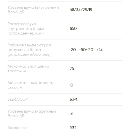
Уровень шума (внутренний
38/34/29/19
блок), дБ
Расход воздуха
внутреннего блока
650
(охлаждение), м3/ч
Рабочая температура
наружного блока
-20 - +50/-20 - +24
(охлаждение/обогрев)
Максимальная длина
25
трассы, м
Максимальный перепад
10
высот, м
SEER/SCOP
6,1/4,1
Уровень шума (наружный
51
блок), дБ
Хладагент
R32