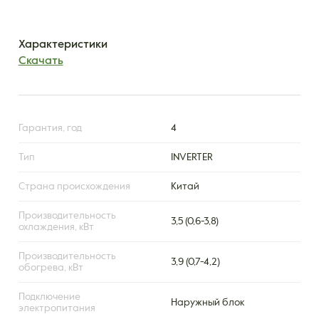
Характеристики
Скачать
Гарантия, год
4
Тип
INVERTER
Страна происхождения
Китай
Производительность
3,5 (0,6-3,8)
охлаждения, кВт
Производительность
3,9 (0,7-4,2)
обогрева, кВт
Подключение
Наружный блок
электропитания