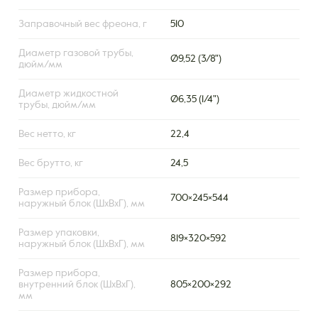
Заправочный вес фреона, г
510
Диаметр газовой трубы,
Ø9,52 (3/8")
дюйм/мм
Диаметр жидкостной
Ø6,35 (1/4")
трубы, дюйм/мм
Вес нетто, кг
22,4
Вес брутто, кг
24,5
Размер прибора,
700×245×544
наружный блок (ШxВxГ), мм
Размер упаковки,
819×320×592
наружный блок (ШxВxГ), мм
Размер прибора,
внутренний блок (ШxВxГ),
805×200×292
мм