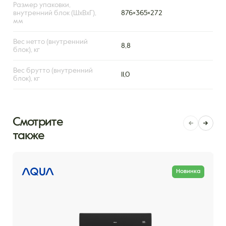
Размер упаковки,
внутренний блок (ШxВxГ),
876×365×272
мм
Вес нетто (внутренний
8,8
блок), кг
Вес брутто (внутренний
11,0
блок), кг
Смотрите
также
Новинка