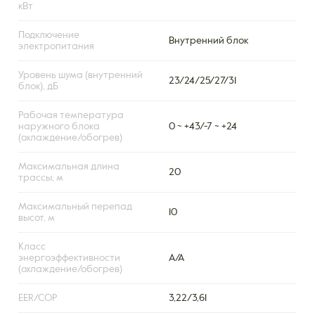
кВт
Подключение
Внутренний блок
электропитания
Уровень шума (внутренний
23/24/25/27/31
блок), дБ
Рабочая температура
наружного блока
0 ~ +43/-7 ~ +24
(охлаждение/обогрев)
Максимальная длина
20
трассы, м
Максимальный перепад
10
высот, м
Класс
энергоэффективности
А/А
(охлаждение/обогрев)
EER/COP
3,22/3,61