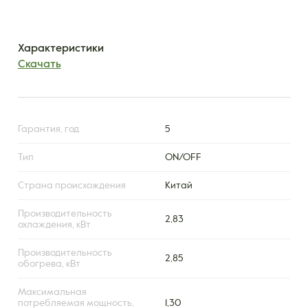
Характеристики
Скачать
Гарантия, год
5
Тип
ON/OFF
Страна происхождения
Китай
Производительность
2,83
охлаждения, кВт
Производительность
2,85
обогрева, кВт
Максимальная
потребляемая мощность,
1,30