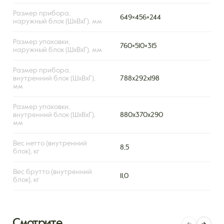
Размер прибора,
649×456×244
наружный блок (ШxВxГ), мм
Размер упаковки,
760×510×315
наружный блок (ШxВxГ), мм
Размер прибора,
внутренний блок (ШxВxГ),
788х292х198
мм
Размер упаковки,
внутренний блок (ШxВxГ),
880х370х290
мм
Вес нетто (внутренний
8,5
блок), кг
Вес брутто (внутренний
11,0
блок), кг
Смотрите