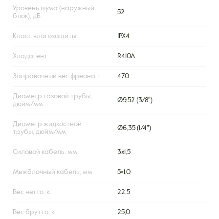
Уровень шума (наружный
52
блок), дБ
Класс влагозащиты
IPX4
Хладагент
R410A
Заправочный вес фреона, г
470
Диаметр газовой трубы,
Ø9,52 (3/8")
дюйм/мм
Диаметр жидкостной
Ø6,35 (1/4")
трубы, дюйм/мм
Силовой кабель, мм
3х1,5
Межблочный кабель, мм
5×1,0
Вес нетто, кг
22,5
Вес брутто, кг
25,0