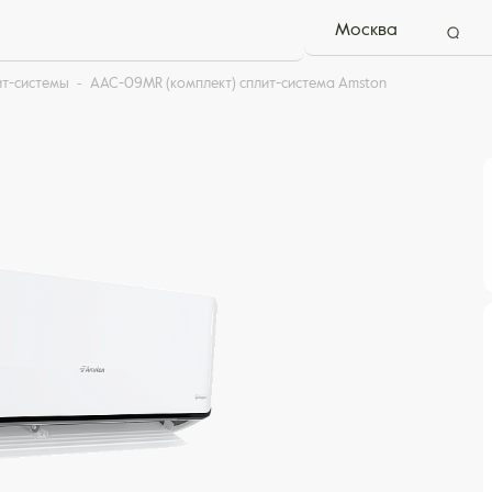
Москва
ит-системы
AAC-09MR (комплект) сплит-система Amston