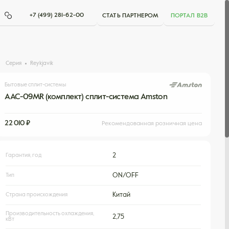
+7 (499) 281-62-00
СТАТЬ ПАРТНЕРОМ
ПОРТАЛ B2B
Серия
Reykjavik
Бытовые сплит-системы
AAC-09MR (комплект) сплит-система Amston
22 010 ₽
Рекомендованная розничная цена
Гарантия, год
2
Тип
ON/OFF
Страна происхождения
Китай
Производительность охлаждения,
2,75
кВт