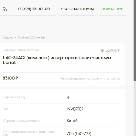
+7 (499) 281-62-00
СТАТЬ ПАРТНЕРОМ
ПОРТАЛ B2B
Серия
Skyline DC Inverter
Бытовые сплит-системы
LAC-24AQI (комплект) инверторная сплит-система
Loriot
83 100 ₽
Рекомендованная розничная цена
Гарантия, год
4
Тип
INVERTER
Страна происхождения
Китай
Производительность охлаждения,
7,05 (1,30-7,28)
кВт