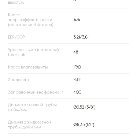
8
высот, м
Класс
энергоэффективности
А/А
(охлаждение/обогрев)
EER/COP
3,21/3,61
Уровень шума (наружный
48
блок), дБ
Класс влагозащиты
IPX0
Хладагент
R32
Заправочный вес фреона, г
400
Диаметр газовой трубы,
Ø9,52 (3/8")
дюйм/мм
Диаметр жидкостной
Ø6,35 (1/4'')
трубы, дюйм/мм