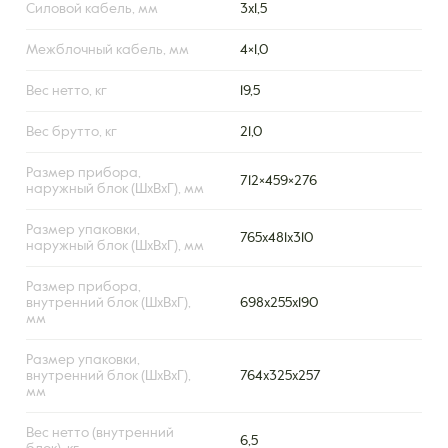
Силовой кабель, мм
3х1,5
Межблочный кабель, мм
4×1,0
Вес нетто, кг
19,5
Вес брутто, кг
21,0
Размер прибора,
712×459×276
наружный блок (ШxВxГ), мм
Размер упаковки,
765х481х310
наружный блок (ШxВxГ), мм
Размер прибора,
внутренний блок (ШxВxГ),
698x255x190
мм
Размер упаковки,
внутренний блок (ШxВxГ),
764x325x257
мм
Вес нетто (внутренний
6,5