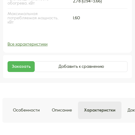
2,78 (0,94–3,66)
обогрева, кВт
Максимальная
потребляемая мощность,
1,60
кВт
Все характеристики
Заказать
Добавить к сравнению
Особенности
Описание
Характеристки
Док