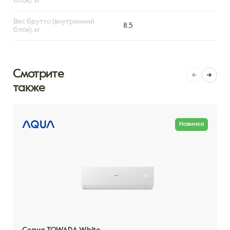
блок), кг
Вес брутто (внутренний
8,5
блок), кг
Смотрите
также
Новинка