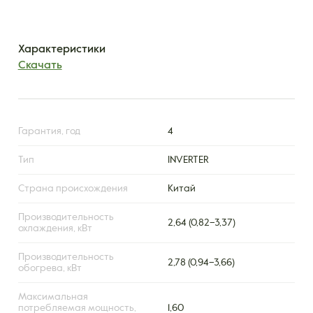
Характеристики
Скачать
Гарантия, год
4
Тип
INVERTER
Страна происхождения
Китай
Производительность
2,64 (0,82–3,37)
охлаждения, кВт
Производительность
2,78 (0,94–3,66)
обогрева, кВт
Максимальная
потребляемая мощность,
1,60