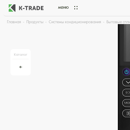
МЕНЮ
Главная
Продукты
Системы кондиционирования
Бытовые спл
Начните искать товар по названию или артикулу
Каталог