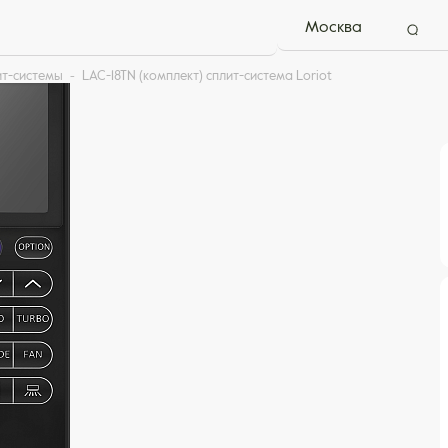
Москва
ит-системы
LAC-18TN (комплект) сплит-система Loriot