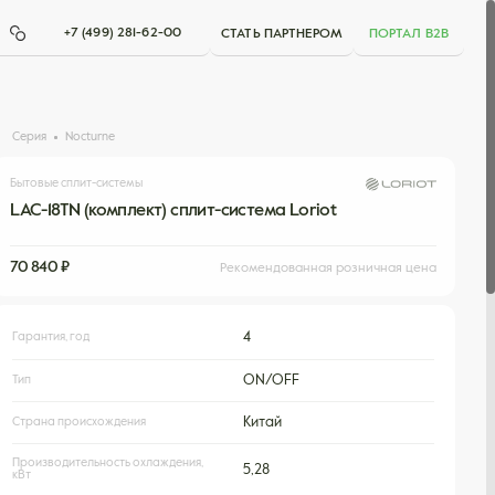
+7 (499) 281-62-00
СТАТЬ ПАРТНЕРОМ
ПОРТАЛ B2B
Серия
Nocturne
Бытовые сплит-системы
LAC-18TN (комплект) сплит-система Loriot
70 840 ₽
Рекомендованная розничная цена
Гарантия, год
4
Тип
ON/OFF
Страна происхождения
Китай
Производительность охлаждения,
5,28
кВт