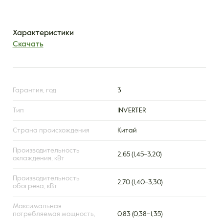
Характеристики
Скачать
Гарантия, год
3
Тип
INVERTER
Страна происхождения
Китай
Производительность
2,65 (1,45–3,20)
охлаждения, кВт
Производительность
2,70 (1,40–3,30)
обогрева, кВт
Максимальная
потребляемая мощность,
0,83 (0,38–1,35)