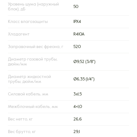
Уровень шума (наружный
50
блок), дБ
Класс влагозащиты
IPX4
Хладагент
R410A
Заправочный вес фреона, г
520
Диаметр газовой трубы,
Ø9,52 (3/8")
дюйм/мм
Диаметр жидкостной
Ø6,35 (1/4")
трубы, дюйм/мм
Силовой кабель, мм
3х1,5
Межблочный кабель, мм
4×1,0
Вес нетто, кг
26,6
Вес брутто, кг
29,1