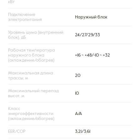
кВт
Подключение
Наружный блок
электропитания
Уровень шума (внутренний
24/27/29/33
блок), дБ
Рабочая температура
наружного блока
+16 ~ +48/-10 ~ +32
(охлаждение/обогрев)
Максимальная длина
20
трассы, м
Максимальный перепад
10
высот, м
Класс
энергоэффективности
A/A
(охлаждение/обогрев)
EER/COP
3,21/3,61