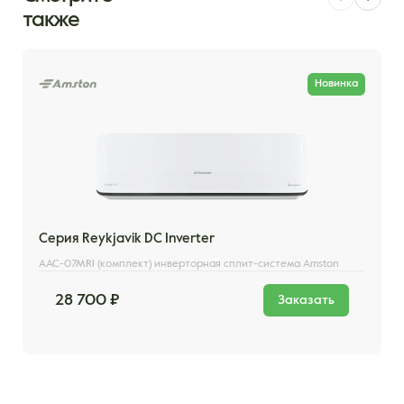
также
Новинка
Серия Reykjavik DC Inverter
AAC-07MRI (комплект) инверторная сплит-система Amston
28 700 ₽
Заказать