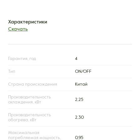
Характеристики
Скачать
Гарантия, год
4
Тип
ON/OFF
Страна происхождения
Китай
Производительность
2,25
охлаждения, кВт
Производительность
2,30
обогрева, кВт
Максимальная
потребляемая мощность,
0,95