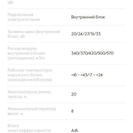
кВт
Подключение
Внутренний блок
электропитания
Уровень шума (внутренний
20/24/27/31/33
блок), дБ
Расход воздуха
внутреннего блока
340/370/420/500/570
(охлаждение), м3/ч
Рабочая температура
наружного блока
+16 ~ +43/-7 ~ +24
(охлаждение/обогрев)
Максимальная длина
20
трассы, м
Максимальный перепад
8
высот, м
Класс
энергоэффективности
А/А