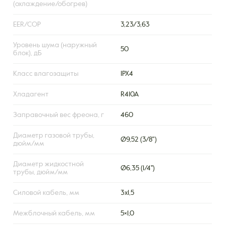
(охлаждение/обогрев)
EER/COP
3,23/3,63
Уровень шума (наружный
50
блок), дБ
Класс влагозащиты
IPX4
Хладагент
R410A
Заправочный вес фреона, г
460
Диаметр газовой трубы,
Ø9,52 (3/8")
дюйм/мм
Диаметр жидкостной
Ø6,35 (1/4'')
трубы, дюйм/мм
Силовой кабель, мм
3х1,5
Межблочный кабель, мм
5×1,0