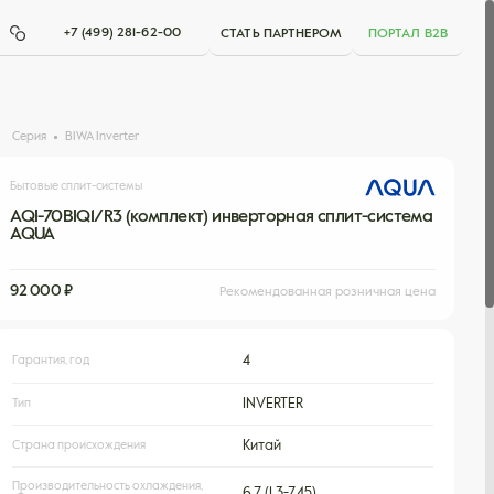
+7 (499) 281-62-00
СТАТЬ ПАРТНЕРОМ
ПОРТАЛ B2B
Серия
BIWA Inverter
Бытовые сплит-системы
AQI-70BIQ1/R3 (комплект) инверторная сплит-система
AQUA
92 000 ₽
Рекомендованная розничная цена
Гарантия, год
4
Тип
INVERTER
Страна происхождения
Китай
Производительность охлаждения,
6,7 (1,3-7,45)