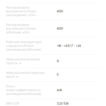
Расход воздуха
внутреннего блока
400
(охлаждение), м3/ч
Расход воздуха
внутреннего блока
400
(обогрев), м3/ч
Рабочая температура
наружного блока
+18 - +43/-7 - +24
(охлаждение/обогрев)
Максимальная длина
9
трассы, м
Максимальный перепад
5
высот, м
Класс
энергоэффективности
A/A
(охлаждение/обогрев)
EER/COP
3,21/3,61