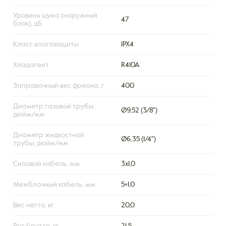
Уровень шума (наружный
47
блок), дБ
Класс влагозащиты
IPX4
Хладагент
R410A
Заправочный вес фреона, г
400
Диаметр газовой трубы,
Ø9,52 (3/8")
дюйм/мм
Диаметр жидкостной
Ø6,35 (1/4")
трубы, дюйм/мм
Силовой кабель, мм
3х1,0
Межблочный кабель, мм
5×1,0
Вес нетто, кг
20,0