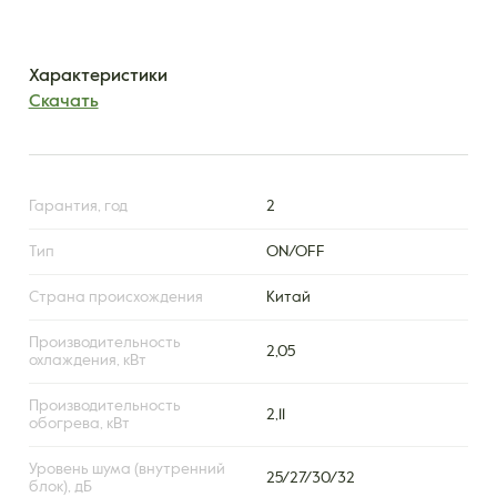
Характеристики
Скачать
Гарантия, год
2
Тип
ON/OFF
Страна происхождения
Китай
Производительность
2,05
охлаждения, кВт
Производительность
2,11
обогрева, кВт
Уровень шума (внутренний
25/27/30/32
блок), дБ