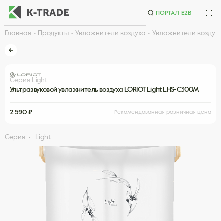
ПОРТАЛ B2B
Главная
Продукты
Увлажнители воздуха
Увлажнители воздуха
Начните искать товар по названию или артикулу
Серия Light
Ультразвуковой увлажнитель воздуха LORIOT Light LHS-C300M
2 590 ₽
Рекомендованная розничная цена
Серия
Light