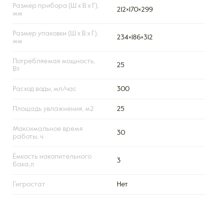
Размер прибора (Ш х В х Г),
212×170×299
мм
Размер упаковки (Ш х В х Г),
234×186×312
мм
Потребляемая мощность,
25
Вт
Расход воды, мл/час
300
Площадь увлажнения, м2
25
Максимальное время
30
работы, ч
Ёмкость накопительного
3
бака,л
Гигростат
Нет