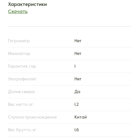
Характеристики
Скачать
Гигрометр
Нет
Ионизатор
Нет
Гарантия, год
1
Ультрафиолет
Нет
Долив сверху
Да
Вес нетто, кг
1,2
Страна происхождения
Китай
Вес брутто, кг
1,6