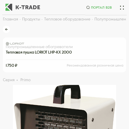
ПОРТАЛ B2B
Главная
Продукты
Тепловое оборудование
Полупромышленн
Начните искать товар по названию или артикулу
Полупромышленные обогреватели
Тепловая пушка LORIOT LHP-KX 2000
1 750 ₽
Рекомендованная розничная цена
Серия
Primo