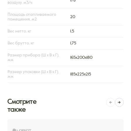
178
воздуху, м3/ч
Площадь отапливаемого
20
помещения, м2
Вес нетто, кг
1,5
Вес брутто, кг
1,75
Размер прибора (Ш х В х Г),
165х200х180
мм
Размер упаковки (Ш х В х Г),
185х225х215
мм
Смотрите
также