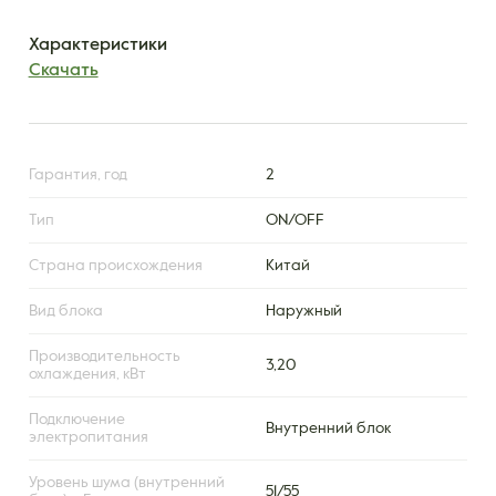
Характеристики
Скачать
Гарантия, год
2
Тип
ON/OFF
Страна происхождения
Китай
Вид блока
Наружный
Производительность
3,20
охлаждения, кВт
Подключение
Внутренний блок
электропитания
Уровень шума (внутренний
51/55