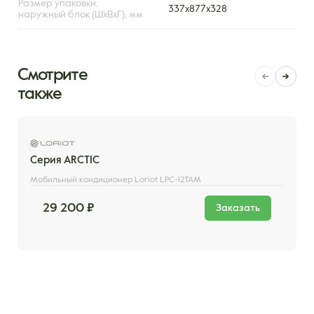
Размер упаковки,
337х877х328
наружный блок (ШxВxГ), мм
Смотрите
также
Серия ARCTIC
Мобильный кондиционер Loriot LPC-12TAM
29 200 ₽
Заказать