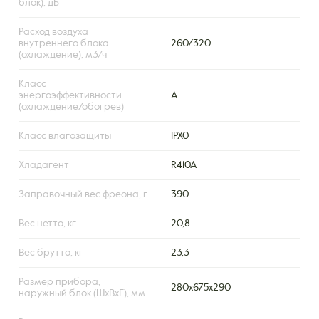
блок), дБ
Расход воздуха
внутреннего блока
260/320
(охлаждение), м3/ч
Класс
энергоэффективности
A
(охлаждение/обогрев)
Класс влагозащиты
IPX0
Хладагент
R410A
Заправочный вес фреона, г
390
Вес нетто, кг
20,8
Вес брутто, кг
23,3
Размер прибора,
280x675x290
наружный блок (ШxВxГ), мм