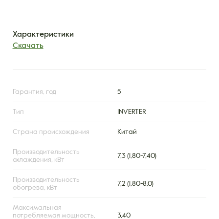
Характеристики
Скачать
Гарантия, год
5
Тип
INVERTER
Страна происхождения
Китай
Производительность
7,3 (1,80-7,40)
охлаждения, кВт
Производительность
7,2 (1,80-8,0)
обогрева, кВт
Максимальная
потребляемая мощность,
3,40