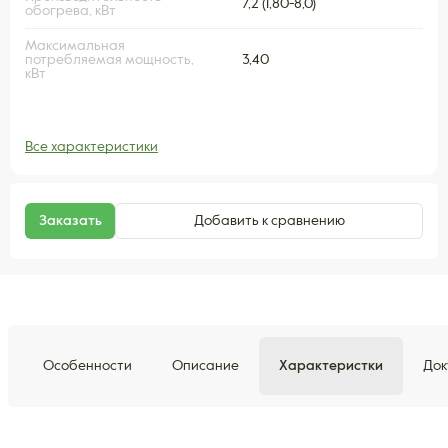
7,2 (1,80-8,0)
обогрева, кВт
Максимальная
потребляемая мощность,
3,40
кВт
Все характеристики
Заказать
Добавить к сравнению
Особенности
Описание
Характеристки
Док