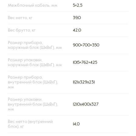
Межблочный кабель, мм
5×2,5
Вес нетто, кг
39,0
Вес брутто, кг
42,0
Размер прибора,
900×700×350
наружный блок (ШxВxГ), мм
Размер упаковки,
1015×762×425
наружный блок (ШxВxГ), мм
Размер прибора,
внутренний блок (ШxВxГ),
1121х329х231
мм
Размер упаковки,
внутренний блок (ШxВxГ),
1210х400х327
мм
Вес нетто (внутренний
14,0
блок), кг