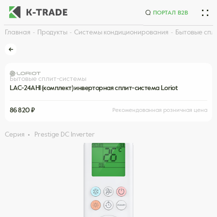
ПОРТАЛ B2B
Главная
Продукты
Системы кондиционирования
Бытовые спл
Начните искать товар по названию или артикулу
Бытовые сплит-системы
LAC-24AHI (комплект) инверторная сплит-система Loriot
86 820 ₽
Рекомендованная розничная цена
Серия
Prestige DC Inverter