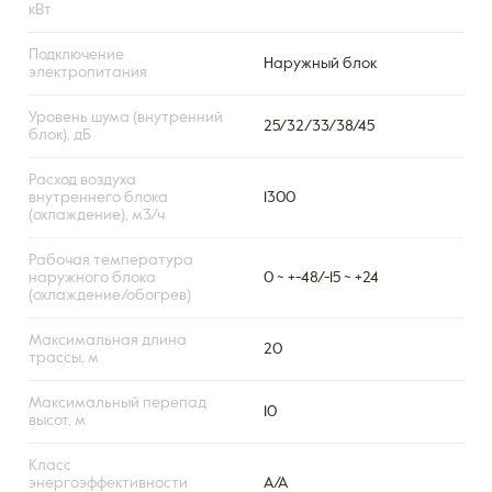
кВт
Подключение
Наружный блок
электропитания
Уровень шума (внутренний
25/32/33/38/45
блок), дБ
Расход воздуха
внутреннего блока
1300
(охлаждение), м3/ч
Рабочая температура
наружного блока
0 ~ +-48/-15 ~ +24
(охлаждение/обогрев)
Максимальная длина
20
трассы, м
Максимальный перепад
10
высот, м
Класс
энергоэффективности
А/А