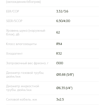
(охлаждение/обогрев)
EER/COP
3,32/3,6
SEER/SCOP
6,50/4,00
Уровень шума (наружный
62
блок), дБ
Класс влагозащиты
IPX4
Хладагент
R32
Заправочный вес фреона, г
1300
Диаметр газовой трубы,
Ø15,88 (5/8")
дюйм/мм
Диаметр жидкостной
Ø6,35 (1/4")
трубы, дюйм/мм
Силовой кабель, мм
3х2,5