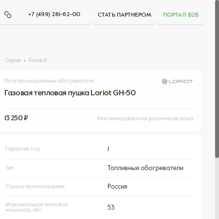
+7 (499) 281-62-00
СТАТЬ ПАРТНЕРОМ
ПОРТАЛ B2B
Серия
Force X
Полупромышленные обогреватели
Газовая тепловая пушка Loriot GH-50
13 250 ₽
Рекомендованная розничная цена
Гарантия, год
1
Тип
Топливные обогреватели
Страна происхождения
Россия
Максимальная тепловая
53
мощность, кВт