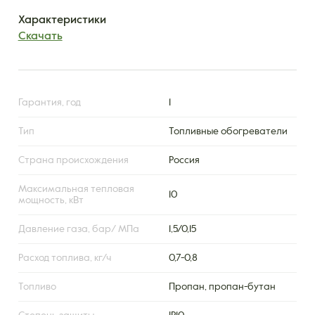
Характеристики
Скачать
Гарантия, год
1
Тип
Топливные обогреватели
Страна происхождения
Россия
Максимальная тепловая
10
мощность, кВт
Давление газа, бар/ МПа
1,5/0,15
Расход топлива, кг/ч
0,7-0,8
Топливо
Пропан, пропан-бутан