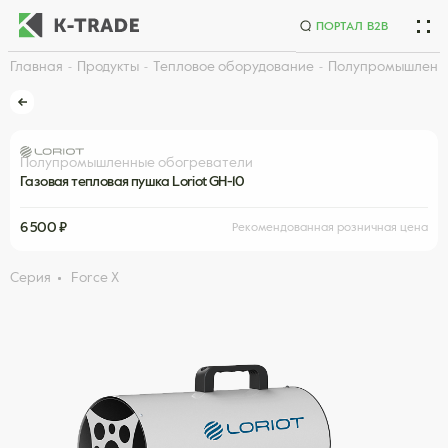
ПОРТАЛ B2B
Главная
Продукты
Тепловое оборудование
Полупромышленн
Начните искать товар по названию или артикулу
Полупромышленные обогреватели
Газовая тепловая пушка Loriot GH-10
6 500 ₽
Рекомендованная розничная цена
Серия
Force X