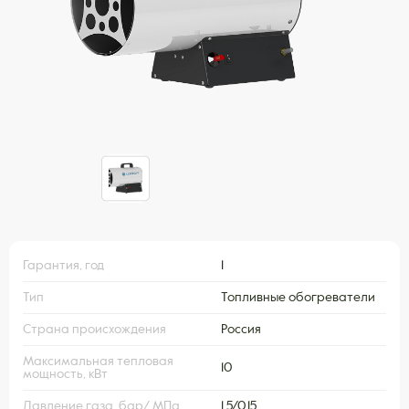
Гарантия, год
1
Тип
Топливные обогреватели
Страна происхождения
Россия
Максимальная тепловая
10
мощность, кВт
Давление газа, бар/ МПа
1,5/0,15