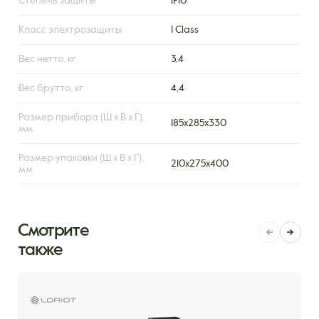
Степень защиты
IP10
Класс электрозащиты
I Class
Вес нетто, кг
3,4
Вес брутто, кг
4,4
Размер прибора (Ш х В х Г),
185х285х330
мм
Размер упаковки (Ш х В х Г),
210х275х400
мм
Смотрите
также