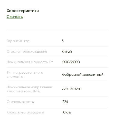
Характеристики
Скачать
Гарантия, год
3
Страна происхождения
Китай
Номинальная мощность, Вт
1000/2000
Тип нагревательного
X-образный монолитный
элемента
Номинальное напряжение
220–240/50
/ частота тока, В/Гц
Степень защиты
IP24
Класс электрозащиты
I Class