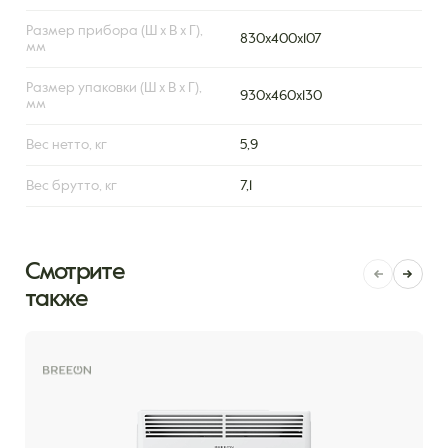
Размер прибора (Ш х В х Г),
830х400х107
мм
Размер упаковки (Ш х В х Г),
930х460х130
мм
Вес нетто, кг
5,9
Вес брутто, кг
7,1
Смотрите
также