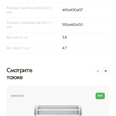
Размер прибора (Ш х В х Г),
465х400х107
мм
Размер упаковки (Ш х В х Г),
550х460х130
мм
Вес нетто, кг
3,8
Вес брутто, кг
4,7
Смотрите
также
Хит