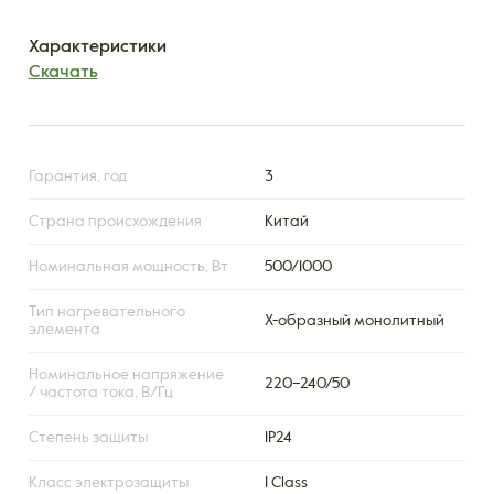
Характеристики
Скачать
Гарантия, год
3
Страна происхождения
Китай
Номинальная мощность, Вт
500/1000
Тип нагревательного
X-образный монолитный
элемента
Номинальное напряжение
220–240/50
/ частота тока, В/Гц
Степень защиты
IP24
Класс электрозащиты
I Class